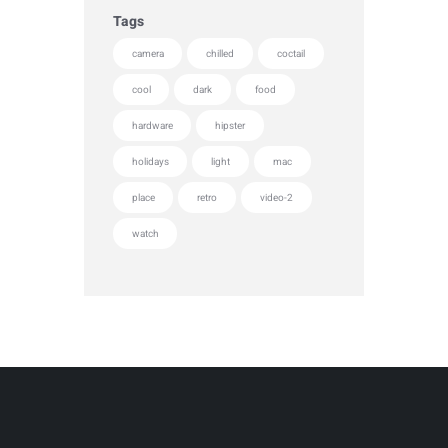
Tags
camera
chilled
coctail
cool
dark
food
hardware
hipster
holidays
light
mac
place
retro
video-2
watch