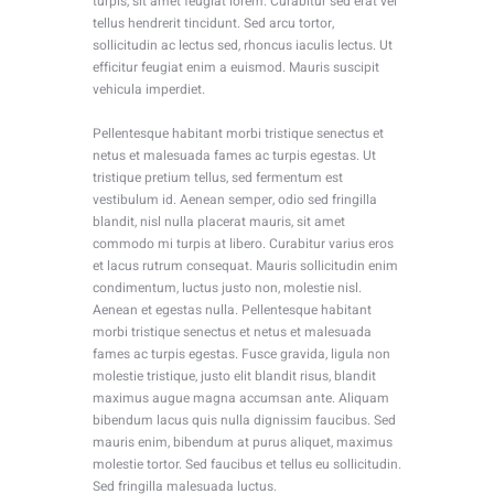
turpis, sit amet feugiat lorem. Curabitur sed erat vel
tellus hendrerit tincidunt. Sed arcu tortor,
sollicitudin ac lectus sed, rhoncus iaculis lectus. Ut
efficitur feugiat enim a euismod. Mauris suscipit
vehicula imperdiet.
Pellentesque habitant morbi tristique senectus et
netus et malesuada fames ac turpis egestas. Ut
tristique pretium tellus, sed fermentum est
vestibulum id. Aenean semper, odio sed fringilla
blandit, nisl nulla placerat mauris, sit amet
commodo mi turpis at libero. Curabitur varius eros
et lacus rutrum consequat. Mauris sollicitudin enim
condimentum, luctus justo non, molestie nisl.
Aenean et egestas nulla. Pellentesque habitant
morbi tristique senectus et netus et malesuada
fames ac turpis egestas. Fusce gravida, ligula non
molestie tristique, justo elit blandit risus, blandit
maximus augue magna accumsan ante. Aliquam
bibendum lacus quis nulla dignissim faucibus. Sed
mauris enim, bibendum at purus aliquet, maximus
molestie tortor. Sed faucibus et tellus eu sollicitudin.
Sed fringilla malesuada luctus.