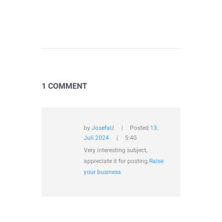
1 COMMENT
by
JosefaU
Posted
13.
Juli 2024
5:40
Very interesting subject,
appreciate it for posting.
Raise
your business